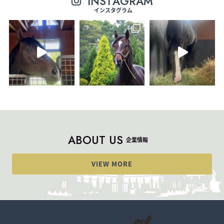
I
N
S
T
A
G
R
A
M
インスタグラム
A
B
O
U
T
U
S
企業情報
VIEW MORE