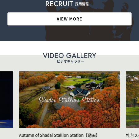
R
E
C
R
U
I
T
採用情報
VIEW MORE
V
I
D
E
O
G
A
L
L
E
R
Y
ビデオギャラリー
Autumn of Shadai Stallion Station【動画】
社台ス