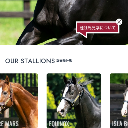
種牡馬見学について
O
U
R
S
T
A
L
L
I
O
N
S
繋養種牡馬