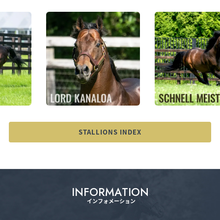
STALLIONS INDEX
I
N
F
O
R
M
A
T
I
O
N
インフォメーション