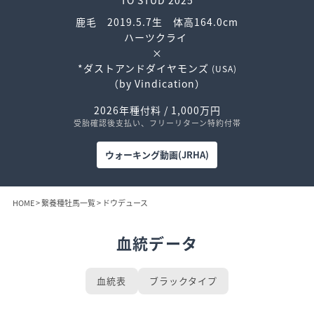
鹿毛 2019.5.7生 体高164.0cm
ハーツクライ
×
*ダストアンドダイヤモンズ
(USA)
（by Vindication）
2026年種付料 / 1,000万円
受胎確認後支払い、フリーリターン特約付帯
ウォーキング動画(JRHA)
HOME
>
繋養種牡馬一覧
> ドウデュース
血統データ
血統表
ブラックタイプ