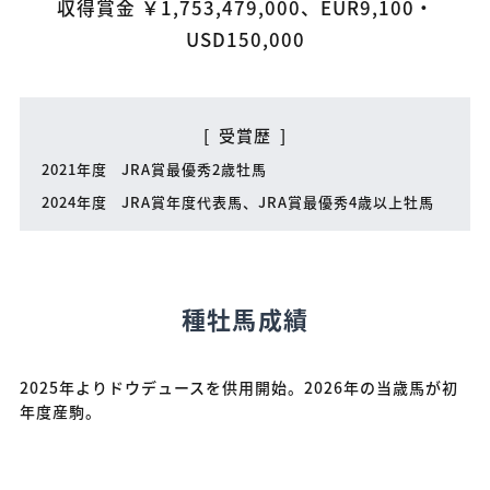
収得賞金 ￥1,753,479,000、EUR9,100・
USD150,000
[ 受賞歴 ]
2021年度
JRA賞最優秀2歳牡馬
2024年度
JRA賞年度代表馬、JRA賞最優秀4歳以上牡馬
種牡馬成績
2025年よりドウデュースを供用開始。2026年の当歳馬が初
年度産駒。