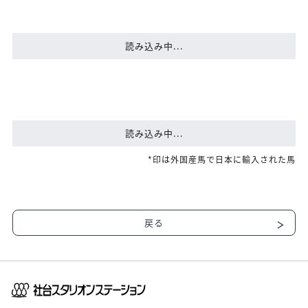
読み込み中...
読み込み中...
*印は外国産馬で日本に輸入された馬
戻る